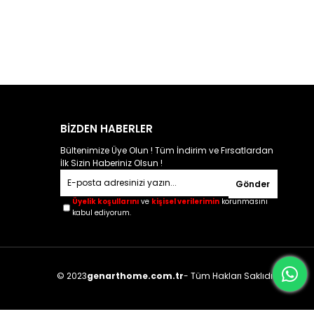
BİZDEN HABERLER
Bültenimize Üye Olun ! Tüm İndirim ve Fırsatlardan
İlk Sizin Haberiniz Olsun !
Gönder
Üyelik koşullarını
ve
kişisel verilerimin
korunmasını
kabul ediyorum.
© 2023
genarthome.com.tr
- Tüm Hakları Saklıdır.