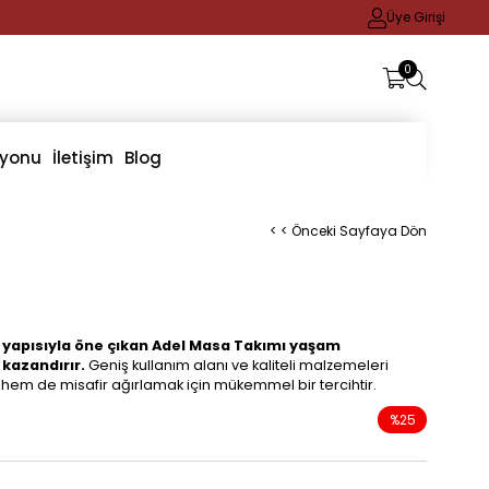
Üye Girişi
0
iyonu
İletişim
Blog
< < Önceki Sayfaya Dön
l yapısıyla öne çıkan Adel Masa Takımı yaşam
 kazandırır.
Geniş kullanım alanı ve kaliteli malzemeleri
hem de misafir ağırlamak için mükemmel bir tercihtir.
%
25
İndirim