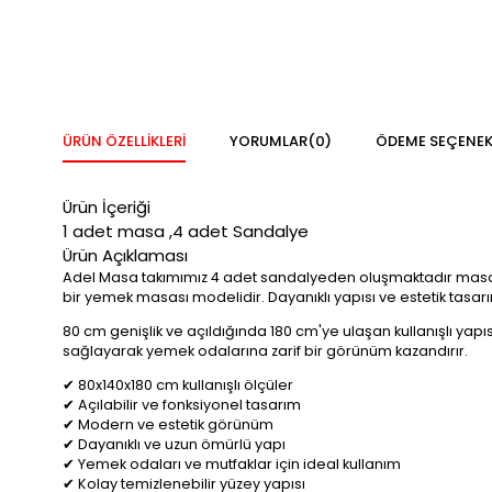
ÜRÜN ÖZELLIKLERI
YORUMLAR
(0)
ÖDEME SEÇENEK
Ürün İçeriği
1 adet masa ,4 adet Sandalye
Ürün Açıklaması
Adel Masa takımımız 4 adet sandalyeden oluşmaktadır masa r
bir yemek masası modelidir. Dayanıklı yapısı ve estetik tasarı
80 cm genişlik ve açıldığında 180 cm'ye ulaşan kullanışlı yapı
sağlayarak yemek odalarına zarif bir görünüm kazandırır.
✔ 80x140x180 cm kullanışlı ölçüler
✔ Açılabilir ve fonksiyonel tasarım
✔ Modern ve estetik görünüm
✔ Dayanıklı ve uzun ömürlü yapı
✔ Yemek odaları ve mutfaklar için ideal kullanım
✔ Kolay temizlenebilir yüzey yapısı