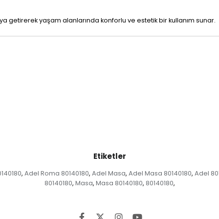
araya getirerek yaşam alanlarında konforlu ve estetik bir kullanım sunar.
Etiketler
140180
Adel Roma 80140180
Adel Masa
Adel Masa 80140180
Adel 80
,
,
,
,
80140180
Masa
Masa 80140180
80140180
,
,
,
,