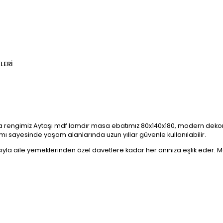
LERI
engimiz Aytaşı mdf lamdır masa ebatımız 80x140x180, modern dekorasy
mı sayesinde yaşam alanlarında uzun yıllar güvenle kullanılabilir.
sıyla aile yemeklerinden özel davetlere kadar her anınıza eşlik eder. M