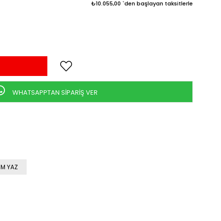
₺10.055,00
`den başlayan taksitlerle
WHATSAPPTAN SİPARİŞ VER
M YAZ