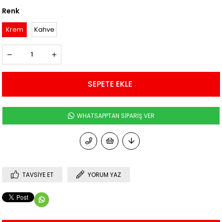
Renk
Krem
Kahve
WHATSAPPTAN SİPARİŞ VER
TAVSIYE ET
YORUM YAZ