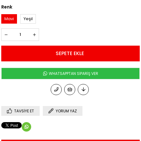
Renk
Mavi
Yeşil
WHATSAPPTAN SİPARİŞ VER
TAVSIYE ET
YORUM YAZ