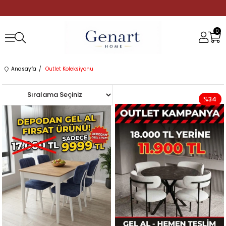
0
Anasayfa
Outlet Koleksiyonu
%41
%34