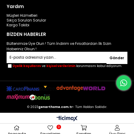
Yardım
Müşteri Hizmetleri
Sıkça Sorulan Sorular
Kargo Takibi
BİZDEN HABERLER
Bültenimize Üye Olun ! Tüm İndirim ve Fırsatlardan İlk Sizin
Haberiniz Olsun !
Gönder
Üyelik koşullarını
ve
kişisel verilerimin
korunmasını kabul ediyorum.
© 2023
genarthome.com.tr
- Tüm Hakları Saklıdır.
0
Anasayfa
Favorilerim
Sepetim
Üye Girişi