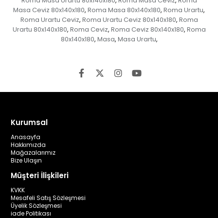
Roma Masa Urartu 80x140x180
Roma Masa Ceviz
Roma
,
,
Masa Ceviz 80x140x180
Roma Masa 80x140x180
Roma Urartu
,
,
,
Roma Urartu Ceviz
Roma Urartu Ceviz 80x140x180
Roma
,
,
Urartu 80x140x180
Roma Ceviz
Roma Ceviz 80x140x180
Roma
,
,
,
80x140x180
Masa
Masa Urartu
,
,
,
Kurumsal
Anasayfa
Hakkımızda
Mağazalarımız
Bize Ulaşın
Müşteri İlişkileri
KVKK
Mesafeli Satış Sözleşmesi
Üyelik Sözleşmesi
iade Politikası