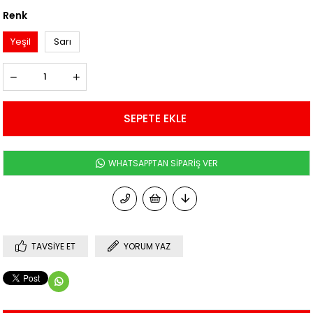
Renk
Yeşil
Sarı
WHATSAPPTAN SİPARİŞ VER
TAVSIYE ET
YORUM YAZ