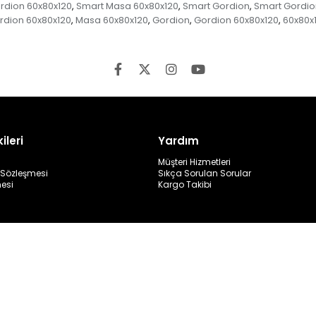
rdion 60x80x120
Smart Masa 60x80x120
Smart Gordion
Smart Gordio
,
,
,
rdion 60x80x120
Masa 60x80x120
Gordion
Gordion 60x80x120
60x80x
,
,
,
,
ileri
Yardım
Müşteri Hizmetleri
ş Sözleşmesi
Sıkça Sorulan Sorular
mesi
Kargo Takibi