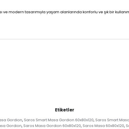
 ve modern tasarımıyla yaşam alanlarında konforlu ve şık bir kullanı
Etiketler
asa Gordion
Saros Smart Masa Gordion 60x80x120
Saros Smart Masa
,
,
asa Gordion
Saros Masa Gordion 60x80x120
Saros Masa 60x80x120
S
,
,
,