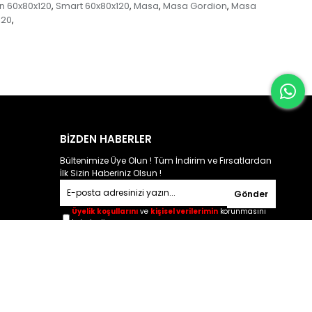
n 60x80x120
Smart 60x80x120
Masa
Masa Gordion
Masa
,
,
,
,
120
,
BİZDEN HABERLER
Bültenimize Üye Olun ! Tüm İndirim ve Fırsatlardan
İlk Sizin Haberiniz Olsun !
Gönder
Üyelik koşullarını
ve
kişisel verilerimin
korunmasını
kabul ediyorum.
© 2023
genarthome.com.tr
- Tüm Hakları Saklıdır.