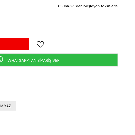
₺5.166,67
`den başlayan taksitlerle
WHATSAPPTAN SİPARİŞ VER
M YAZ