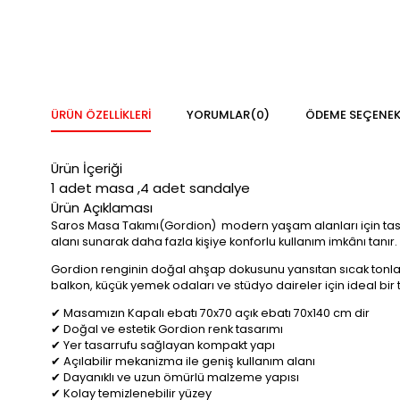
ÜRÜN ÖZELLIKLERI
YORUMLAR
(0)
ÖDEME SEÇENEK
Ürün İçeriği
1 adet masa ,4 adet sandalye
Ürün Açıklaması
Saros Masa Takımı(Gordion) modern yaşam alanları için tasarl
alanı sunarak daha fazla kişiye konforlu kullanım imkânı tanır.
Gordion renginin doğal ahşap dokusunu yansıtan sıcak tonları d
balkon, küçük yemek odaları ve stüdyo daireler için ideal bir t
✔ Masamızın Kapalı ebatı 70x70 açık ebatı 70x140 cm dir
✔ Doğal ve estetik Gordion renk tasarımı
✔ Yer tasarrufu sağlayan kompakt yapı
✔ Açılabilir mekanizma ile geniş kullanım alanı
✔ Dayanıklı ve uzun ömürlü malzeme yapısı
✔ Kolay temizlenebilir yüzey