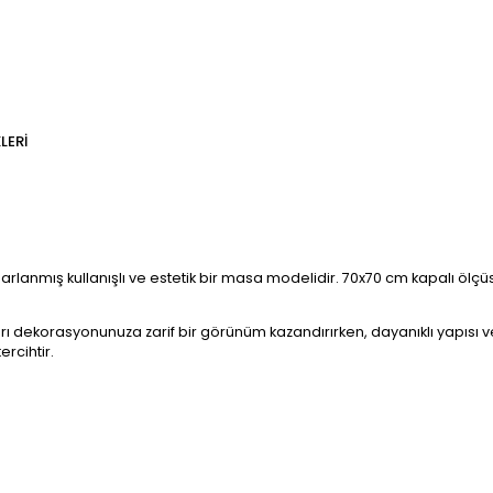
LERI
anmış kullanışlı ve estetik bir masa modelidir. 70x70 cm kapalı ölçüs
ekorasyonunuza zarif bir görünüm kazandırırken, dayanıklı yapısı ve kal
ercihtir.