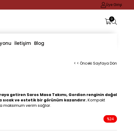
Üye Girişi
0
iyonu
İletişim
Blog
< < Önceki Sayfaya Dön
r araya getiren Saros Masa Takımı, Gordion renginin doğal
 sıcak ve estetik bir görünüm kazandırır.
Kompakt
nlarda maksimum verim sağlar.
%
24
İndirim