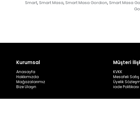
Smart
Smart Masa
Smart Masa Gordion
Smart Masa Go
,
,
,
Go
Kurumsal
Müşteri İlişk
Anasayfa
KVKK
Hakkımızda
Mesafeli Satı
Mağazalarımız
Üyelik Sözleş
Bize Ulaşın
iade Politikası